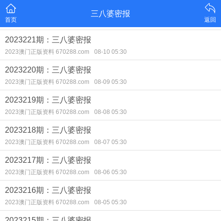
三八婆密报
首页
返回
2023221期：三八婆密报
2023澳门正版资料 670288.com
08-10 05:30
2023220期：三八婆密报
2023澳门正版资料 670288.com
08-09 05:30
2023219期：三八婆密报
2023澳门正版资料 670288.com
08-08 05:30
2023218期：三八婆密报
2023澳门正版资料 670288.com
08-07 05:30
2023217期：三八婆密报
2023澳门正版资料 670288.com
08-06 05:30
2023216期：三八婆密报
2023澳门正版资料 670288.com
08-05 05:30
2023215期：三八婆密报