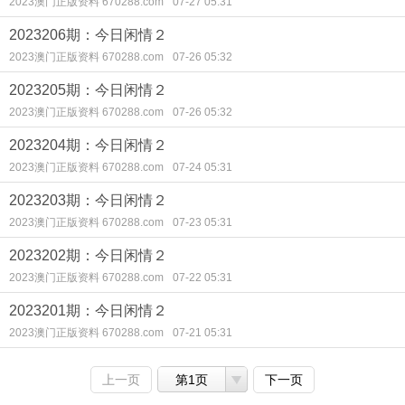
2023澳门正版资料 670288.com
07-27 05:31
2023206期：今日闲情２
2023澳门正版资料 670288.com
07-26 05:32
2023205期：今日闲情２
2023澳门正版资料 670288.com
07-26 05:32
2023204期：今日闲情２
2023澳门正版资料 670288.com
07-24 05:31
2023203期：今日闲情２
2023澳门正版资料 670288.com
07-23 05:31
2023202期：今日闲情２
2023澳门正版资料 670288.com
07-22 05:31
2023201期：今日闲情２
2023澳门正版资料 670288.com
07-21 05:31
上一页
第1页
下一页