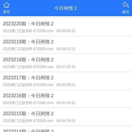
今日闲情２
首页
返回
2023220期：今日闲情２
2023澳门正版资料 670288.com
08-09 05:31
2023219期：今日闲情２
2023澳门正版资料 670288.com
08-08 05:31
2023218期：今日闲情２
2023澳门正版资料 670288.com
08-07 05:31
2023217期：今日闲情２
2023澳门正版资料 670288.com
08-06 05:31
2023216期：今日闲情２
2023澳门正版资料 670288.com
08-05 05:31
2023215期：今日闲情２
2023澳门正版资料 670288.com
08-04 05:31
2023214期：今日闲情２