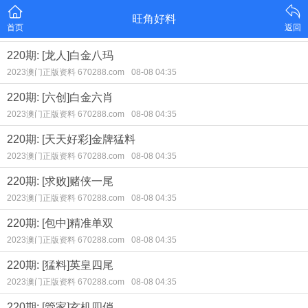
旺角好料
首页
返回
220期: [龙人]白金八玛
2023澳门正版资料 670288.com
08-08 04:35
220期: [六创]白金六肖
2023澳门正版资料 670288.com
08-08 04:35
220期: [天天好彩]金牌猛料
2023澳门正版资料 670288.com
08-08 04:35
220期: [求败]赌侠一尾
2023澳门正版资料 670288.com
08-08 04:35
220期: [包中]精准单双
2023澳门正版资料 670288.com
08-08 04:35
220期: [猛料]英皇四尾
2023澳门正版资料 670288.com
08-08 04:35
220期: [管家]玄机四俏