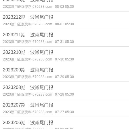
2023澳门正版资料 670288.com
08-02 05:30
2023212期：波肖尾门报
2023澳门正版资料 670288.com
08-01 05:30
2023211期：波肖尾门报
2023澳门正版资料 670288.com
07-31 05:30
2023210期：波肖尾门报
2023澳门正版资料 670288.com
07-30 05:30
2023209期：波肖尾门报
2023澳门正版资料 670288.com
07-29 05:30
2023208期：波肖尾门报
2023澳门正版资料 670288.com
07-28 05:30
2023207期：波肖尾门报
2023澳门正版资料 670288.com
07-27 05:30
2023206期：波肖尾门报