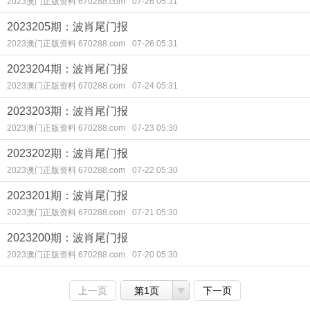
2023澳门正版资料 670288.com
07-26 05:31
2023205期：波肖尾门报
2023澳门正版资料 670288.com
07-26 05:31
2023204期：波肖尾门报
2023澳门正版资料 670288.com
07-24 05:31
2023203期：波肖尾门报
2023澳门正版资料 670288.com
07-23 05:30
2023202期：波肖尾门报
2023澳门正版资料 670288.com
07-22 05:30
2023201期：波肖尾门报
2023澳门正版资料 670288.com
07-21 05:30
2023200期：波肖尾门报
2023澳门正版资料 670288.com
07-20 05:30
上一页
第1页
下一页