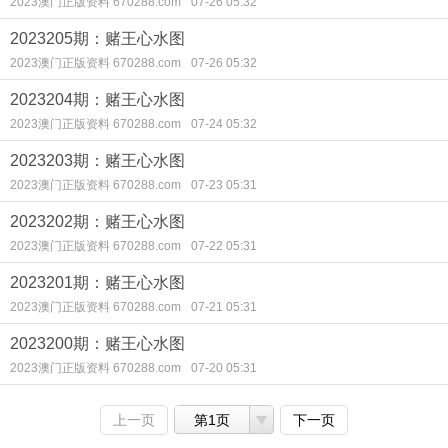
2023澳门正版资料 670288.com
07-26 05:32
2023205期：赌王心水图
2023澳门正版资料 670288.com
07-26 05:32
2023204期：赌王心水图
2023澳门正版资料 670288.com
07-24 05:32
2023203期：赌王心水图
2023澳门正版资料 670288.com
07-23 05:31
2023202期：赌王心水图
2023澳门正版资料 670288.com
07-22 05:31
2023201期：赌王心水图
2023澳门正版资料 670288.com
07-21 05:31
2023200期：赌王心水图
2023澳门正版资料 670288.com
07-20 05:31
上一页
第1页
下一页